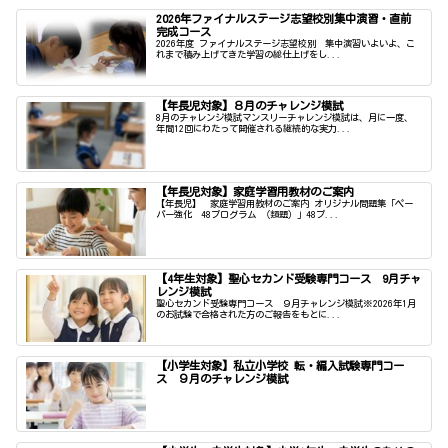
2026年ファイナルステージ志望校別集中演習・直前
完成コース
2026年度 ファイナルステージ志望校別 集中演習いよいよ、こ
れまで積み上げてきた学習の総仕上げをし...
【年長児対象】８月のチャレンジ模試
8月のチャレンジ模試マンスリーチャレンジ模試は、月に一度、
年間12回にわたって開催される継続的な実力...
【年長児対象】家庭学習用教材のご案内
【年長児】 家庭学習用教材のご案内 オリジナル問題集「ペー
パー強化 48プログラム （類題）」48プ...
【4年生対象】聖心セカンド受験専門コース 9月チャ
レンジ模試
聖心セカンド受験専門コース ９月チャレンジ模試※2026年1月
のお試験で合格された方のご報告をもとに...
【小学生対象】私立小学校 転・編入試験専門コー
ス ９月のチャレンジ模試