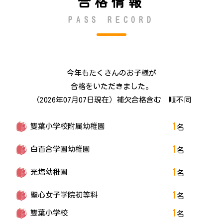
合格情報
PASS RECORD
今年もたくさんのお子様が
合格をいただきました。
（2026年07月07日現在）補欠合格含む 順不同
1
雙葉小学校附属幼稚園
名
1
白百合学園幼稚園
名
1
光塩幼稚園
名
1
聖心女子学院初等科
名
1
雙葉小学校
名