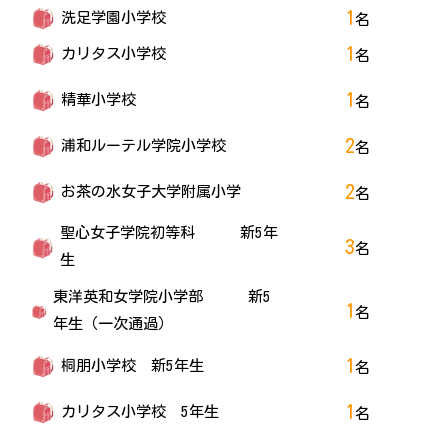
1
洗足学園小学校
名
1
カリタス小学校
名
1
精華小学校
名
2
浦和ルーテル学院小学校
名
2
お茶の水女子大学附属小学
名
聖心女子学院初等科 新5年
3
名
生
東洋英和女学院小学部 新5
1
名
年生（一次通過）
1
桐朋小学校 新5年生
名
1
カリタス小学校 5年生
名