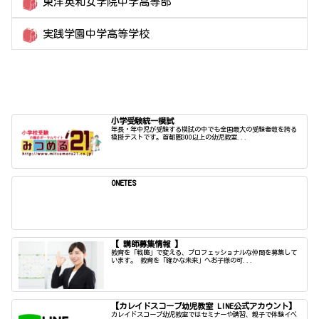
東洋英和女学院中学高等部
実践学園中学高等学校
小学受験統一模試
年長・年中児が受験する模試の中でも全国最大の受験者数を誇る
模擬テストです。首都圏300以上の幼児教室...
ONETES
【 講師募集情報 】
教育を「戦略」で変える、プロフェッショナルな仲間を募集して
います。 教育を「確かな未来」へお子様の可...
【カレイドスコープ幼児教室 LINE公式アカウント】
カレイドスコープ幼児教室ではセミナーや講習、親子で体験イベ