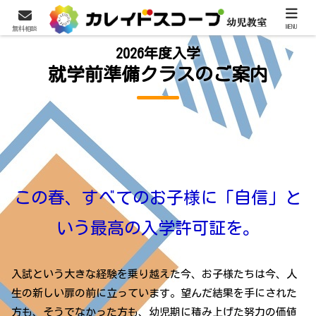
MENU
無料相談
2026年度入学
就学前準備クラスのご案内
この春、すべてのお子様に「自信」と
いう最高の入学許可証を。
入試という大きな経験を乗り越えた今、お子様たちは今、人
生の新しい扉の前に立っています。望んだ結果を手にされた
方も、そうでなかった方も、幼児期に積み上げた努力の価値