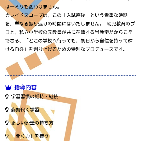
は一ミリも変わりません。
カレイドスコープは、この「入試直後」という貴重な時期
を、単なる振り返りの時間にはいたしません。 幼児教育のプ
ロと、私立小学校の元教員が共に在籍する当教室だからこそ
できる、「どこの学校へ行っても、初日から自信を持って輝
ける自分」を創り上げるための特別なプロデュースです。
指導内容
学習習慣の維持・継続
姿勢良く学習
正しい鉛筆の持ち方
「聞く力」を養う