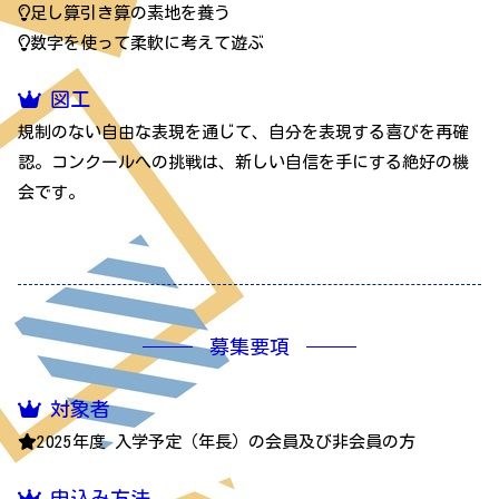
足し算引き算の素地を養う
数字を使って柔軟に考えて遊ぶ
図工
規制のない自由な表現を通じて、自分を表現する喜びを再確
認。コンクールへの挑戦は、新しい自信を手にする絶好の機
会です。
募集要項
対象者
2025年度 入学予定（年長）の会員及び非会員の方
申込み方法