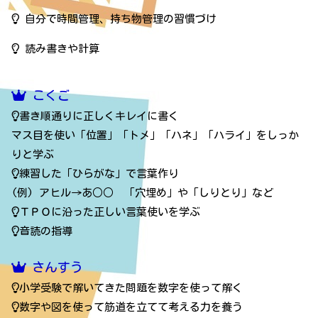
自分で時間管理、持ち物管理の習慣づけ
読み書きや計算
こくご
書き順通りに正しくキレイに書く
マス目を使い「位置」「トメ」「ハネ」「ハライ」をしっか
りと学ぶ
練習した「ひらがな」で言葉作り
(例) アヒル→あ○○ 「穴埋め」や「しりとり」など
ＴＰＯに沿った正しい言葉使いを学ぶ
音読の指導
さんすう
小学受験で解いてきた問題を数字を使って解く
数字や図を使って筋道を立てて考える力を養う