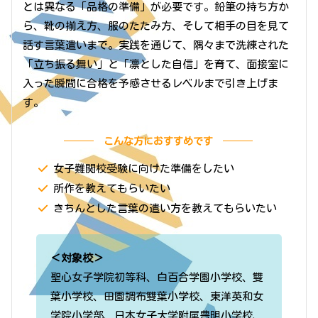
とは異なる「品格の準備」が必要です。鉛筆の持ち方か
ら、靴の揃え方、服のたたみ方、そして相手の目を見て
話す言葉遣いまで。実践を通じて、隅々まで洗練された
「立ち振る舞い」と「凛とした自信」を育て、面接室に
入った瞬間に合格を予感させるレベルまで引き上げま
す。
こんな方におすすめです
女子難関校受験に向けた準備をしたい
所作を教えてもらいたい
きちんとした言葉の遣い方を教えてもらいたい
＜対象校＞
聖心女子学院初等科、白百合学園小学校、雙
葉小学校、田園調布雙葉小学校、東洋英和女
学院小学部、日本女子大学附属豊明小学校、