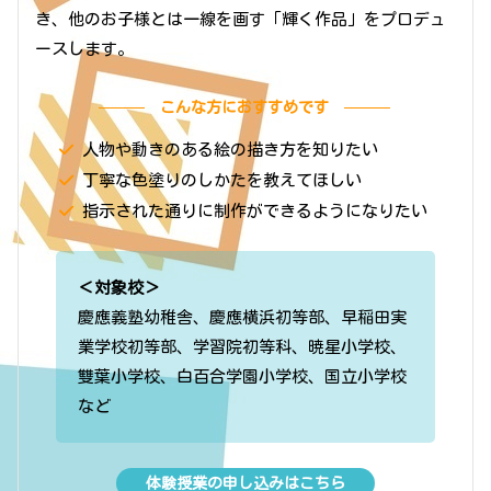
き、他のお子様とは一線を画す「輝く作品」をプロデュ
ースします。
こんな方におすすめです
人物や動きのある絵の描き方を知りたい
丁寧な色塗りのしかたを教えてほしい
指示された通りに制作ができるようになりたい
＜対象校＞
慶應義塾幼稚舎、慶應横浜初等部、早稲田実
業学校初等部、学習院初等科、暁星小学校、
雙葉小学校、白百合学園小学校、国立小学校
など
体験授業の申し込みはこちら