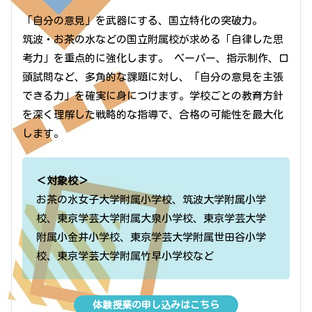
「自分の意見」を武器にする、国立特化の突破力。
筑波・お茶の水などの国立附属校が求める「自律した思
考力」を重点的に強化します。 ペーパー、指示制作、口
頭試問など、多角的な課題に対し、「自分の意見を主張
できる力」を確実に身につけます。学校ごとの教育方針
を深く理解した戦略的な指導で、合格の可能性を最大化
します。
＜対象校＞
お茶の水女子大学附属小学校、筑波大学附属小学
校、東京学芸大学附属大泉小学校、東京学芸大学
附属小金井小学校、東京学芸大学附属世田谷小学
校、東京学芸大学附属竹早小学校など
体験授業の申し込みはこちら