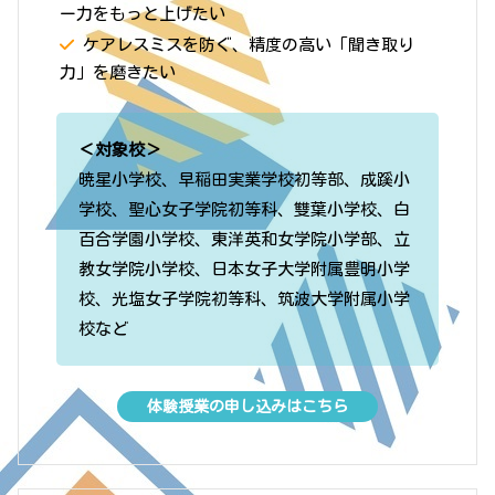
ー力をもっと上げたい
ケアレスミスを防ぐ、精度の高い「聞き取り
力」を磨きたい
＜対象校＞
暁星小学校、早稲田実業学校初等部、成蹊小
学校、聖心女子学院初等科、雙葉小学校、白
百合学園小学校、東洋英和女学院小学部、立
教女学院小学校、日本女子大学附属豊明小学
校、光塩女子学院初等科、筑波大学附属小学
校など
体験授業の申し込みはこちら