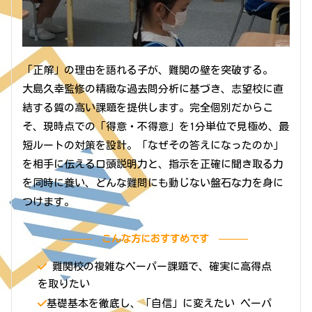
「正解」の理由を語れる子が、難関の壁を突破する。
大島久幸監修の精緻な過去問分析に基づき、志望校に直
結する質の高い課題を提供します。完全個別だからこ
そ、現時点での「得意・不得意」を1分単位で見極め、最
短ルートの対策を設計。「なぜその答えになったのか」
を相手に伝える口頭説明力と、指示を正確に聞き取る力
を同時に養い、どんな難問にも動じない盤石な力を身に
つけます。
こんな方におすすめです
難関校の複雑なペーパー課題で、確実に高得点
を取りたい
基礎基本を徹底し、「自信」に変えたい ペーパ