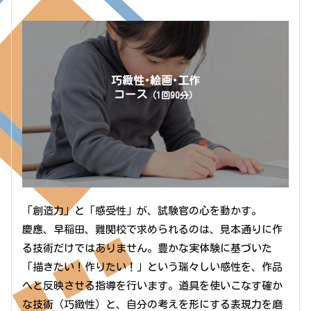
巧緻性･絵画･工作
コース
（1回90分）
「創造力」と「感受性」が、試験官の心を動かす。
慶應、早稲田、難関校で求められるのは、見本通りに作
る技術だけではありません。豊かな実体験に基づいた
「描きたい！作りたい！」という瑞々しい感性を、作品
へと反映させる指導を行います。道具を使いこなす確か
な技術（巧緻性）と、自分の考えを形にする表現力を磨