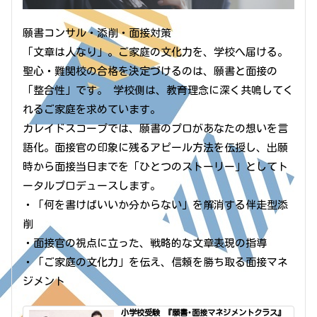
願書コンサル・添削・面接対策
「文章は人なり」。ご家庭の文化力を、学校へ届ける。
聖心・難関校の合格を決定づけるのは、願書と面接の
「整合性」です。 学校側は、教育理念に深く共鳴してく
れるご家庭を求めています。
カレイドスコープでは、願書のプロがあなたの想いを言
語化。面接官の印象に残るアピール方法を伝授し、出願
時から面接当日までを「ひとつのストーリー」としてト
ータルプロデュースします。
・「何を書けばいいか分からない」を解消する伴走型添
削
・面接官の視点に立った、戦略的な文章表現の指導
・「ご家庭の文化力」を伝え、信頼を勝ち取る面接マネ
ジメント
小学校受験 『願書･面接マネジメントクラス』