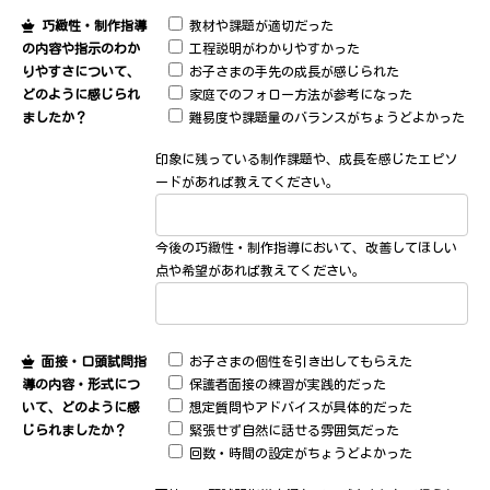
巧緻性・制作指導
教材や課題が適切だった
の内容や指示のわか
工程説明がわかりやすかった
りやすさについて、
お子さまの手先の成長が感じられた
どのように感じられ
家庭でのフォロー方法が参考になった
ましたか？
難易度や課題量のバランスがちょうどよかった
印象に残っている制作課題や、成長を感じたエピソ
ードがあれば教えてください。
今後の巧緻性・制作指導において、改善してほしい
点や希望があれば教えてください。
面接・口頭試問指
お子さまの個性を引き出してもらえた
導の内容・形式につ
保護者面接の練習が実践的だった
いて、どのように感
想定質問やアドバイスが具体的だった
じられましたか？
緊張せず自然に話せる雰囲気だった
回数・時間の設定がちょうどよかった